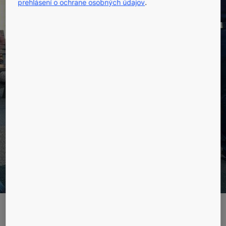
údržba pre
prehlásení o ochrane osobných údajov
.
každodenný
život
Spríjemnite si každodenný život a udržujte vo svojej
obytnej budove pocit bezpečia.
KANCELÁRIE