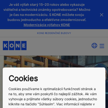
Je váš výťah starý 15–20 rokov alebo vykazuje
viditeľné a technické známky opotrebovania? Možno
je čas na modernizáciu. S KONE môžete svoju
budovu jednoducho a efektívne zmodernizovať.
Modernizácia výťahov KONE
KONE REZIDENČNÉ BUDOVY
Cookies
Cookies používame k optimalizácii funkčnosti stránok a
Prediktívna
na to, aby sme vám poskytli čo najlepší zážitok. Ak vám
vyhovuje a prijímate všetky súbory cookies, jednoducho
kliknite na tlačidlo "Súhlasím". Viac informácií nájdete v