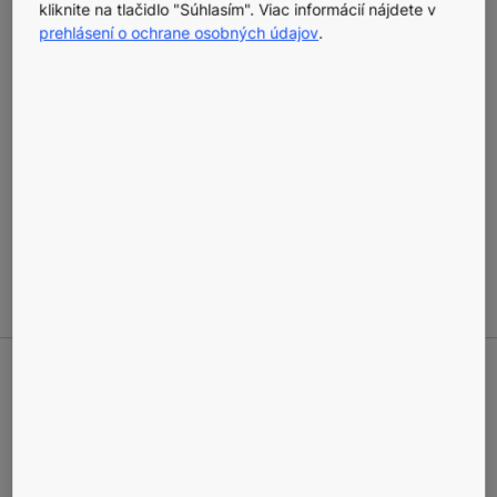
kliknite na tlačidlo "Súhlasím". Viac informácií nájdete v
prehlásení o ochrane osobných údajov
.
POPIS
KONE Access je rozšíriteľný a pružný systém riadenia
prístupu, ktorý sa jednoducho zabuduje do vášho