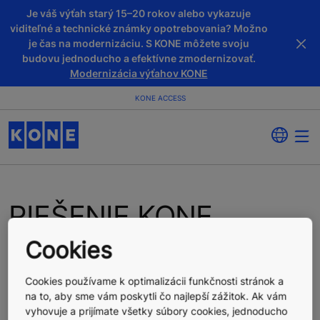
Je váš výťah starý 15–20 rokov alebo vykazuje
viditeľné a technické známky opotrebovania? Možno
je čas na modernizáciu. S KONE môžete svoju
budovu jednoducho a efektívne zmodernizovať.
Modernizácia výťahov KONE
KONE ACCESS
RIEŠENIE KONE
ACCESS
Cookies
Cookies používame k optimalizácii funkčnosti stránok a
na to, aby sme vám poskytli čo najlepší zážitok. Ak vám
vyhovuje a prijímate všetky súbory cookies, jednoducho