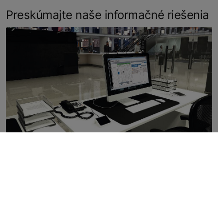
Preskúmajte naše informačné riešenia
Zistite viac o našich monitorovacích
riešeniach