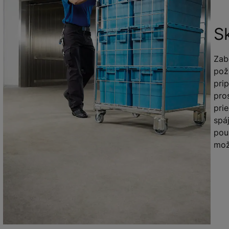
S
Zab
pož
pri
pro
pri
spá
pou
mož