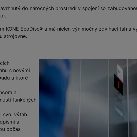
avrhnutý do náročných prostredí v spojení so zabudovanou
tok.
KONE EcoDisc® a má nielen výnimočný zdvíhací ťah a výko
u strojovne.
cich
ťahu s novými
loudu a ktoré
omcom a
ností funkčných
i svoj výťah
edpismi a
kou počas