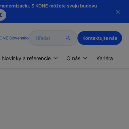
a modernizáciu. S KONE môžete svoju budovu
NE
Hľadať
Kontaktujte nás
ONE Slovensko
Novinky a referencie
O nás
Kariéra