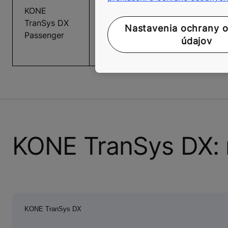
bez strojovne na veľkoobjemov
KONE
prepravu osôb v maloobchodnýc
TranSys DX
Nastavenia ochrany 
priemyselných a zdravotníckych
Passenger
údajov
zariadeniach, kanceláriách a na
letiskách.
KONE TranSys DX: n
KONE TranSys DX