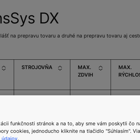
nsSys DX
lášť na prepravu tovaru a druhé na prepravu tovaru aj cest
STROJOVŇA
MAX.
MAX.
ZDVIH
RÝCHLO
40 m
Nie
alebo 12
1,6 m/s
podlaží
cii funkčnosti stránok a na to, aby sme vám poskytli čo n
ory cookies, jednoducho kliknite na tlačidlo "Súhlasím". Via
 údajov
.