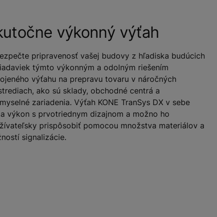
kutočne výkonný výťah
ezpečte pripravenosť vašej budovy z hľadiska budúcich
iadaviek týmto výkonným a odolným riešením
pojeného výťahu na prepravu tovaru v náročných
strediach, ako sú sklady, obchodné centrá a
emyselné zariadenia. Výťah KONE TranSys DX v sebe
ja výkon s prvotriednym dizajnom a možno ho
žívateľsky prispôsobiť pomocou množstva materiálov a
ností signalizácie.