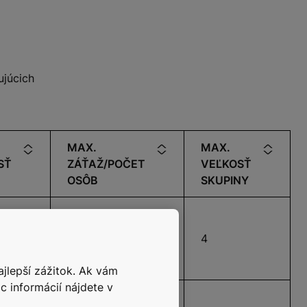
ujúcich
MAX.
MAX.
SŤ
ZÁŤAŽ/POČET
VEĽKOSŤ
OSÔB
SKUPINY
5 000 kg/až 53
4
osôb
ajlepší zážitok. Ak vám
c informácií nájdete v