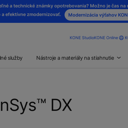
iteľné a technické známky opotrebovania? Možno je čas n
 a efektívne zmodernizovať.
Modernizácia výťahov KO
K
KONE Studio
KONE Online
lné služby
Nástroje a materiály na stiahnutie
anSys™ DX