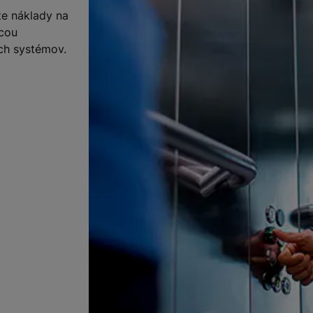
te náklady na
ocou
ých systémov.