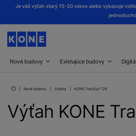
Je váš výťah starý 15–20 rokov alebo vykazuje vid
jednoducho
Nové budovy
Existujúce budovy
Digitá
Nové budovy
Výťahy
KONE TranSys™ DX
Výťah KONE Tr