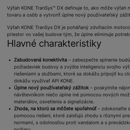
Výťah KONE TranSys™ DX definuje to, ako môže výťah n
tovaru a osôb a vytvoriť úplne nový používateľský záži
Výťah KONE TranSys DX je poháňaný zdvíhacím motorom 
priestor vo vašej budove tým, že úplne eliminuje potreb
Hlavné charakteristiky
Zabudovaná konektivita
– zabezpečte splnenie budú
požiadaviek budovy a zvýšte inteligenciu svojho vý
riešeniami a službami, ktoré sa dokážu pripojiť ku c
dokážu využívať API KONE.
Úplne nový používateľský zážitok
– poskytnite náj
návštevníkom niečo úplne iné pomocou nových mož
materiálov, osvetlenia a signalizácie.
Zhoda, na ktorú sa môžete spoľahnúť
– zdokonaľte s
pomocou riešení, ktoré zaisťujú zhodu s rôznymi pr
normami, s odolnosťou proti vandalom a s prevádz
požiaru.