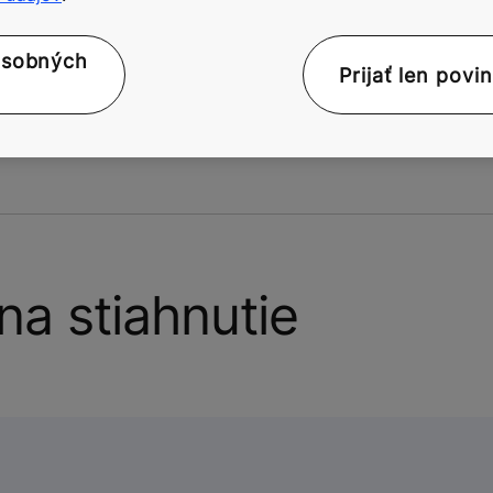
ú
40 m
h,
Nie
alebo 12
1,0 m/s
osobných
Prijať len povi
podlaží
a stiahnutie