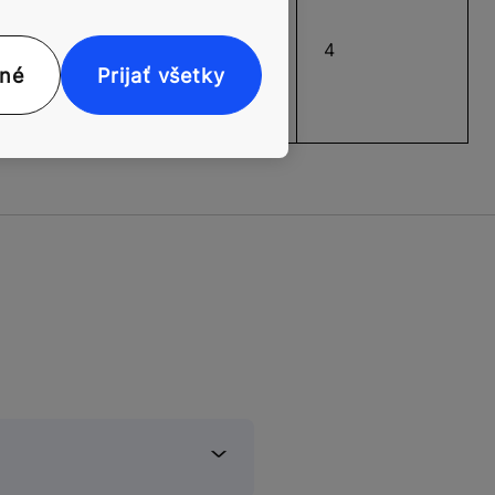
2 500 kg/až 33
4
osôb
nné
Prijať všetky