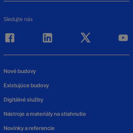
Sledujte nás
Nové budovy
Existujúce budovy
Digitálné služby
Nástroje a materiály na stiahnutie
Novinky a referencie