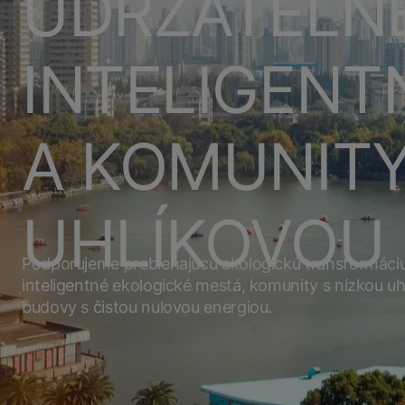
UDRŽATEĽN
INTELIGENT
A KOMUNITY
UHLÍKOVOU
Podporujeme prebiehajúcu ekologickú transformáciu
inteligentné ekologické mestá, komunity s nízkou u
budovy s čistou nulovou energiou.