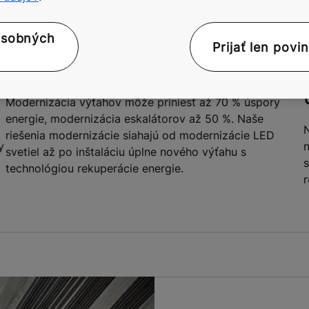
osobných
Prijať len povi
Úspora energie až do 70 %
Modernizácia výťahov môže priniesť až 70 % úspory
energie, modernizácia eskalátorov až 50 %. Naše
N
riešenia modernizácie siahajú od modernizácie LED
y
n
svetiel až po inštaláciu úplne nového výťahu s
s
technológiou rekuperácie energie.
r