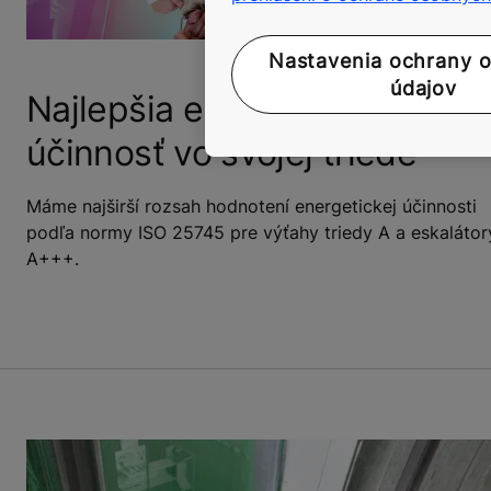
Nastavenia ochrany 
údajov
Najlepšia energetická
účinnosť vo svojej triede
Máme najširší rozsah hodnotení energetickej účinnosti
podľa normy ISO 25745 pre výťahy triedy A a eskalátor
A+++.