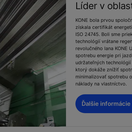
Líder v oblas
KONE bola prvou spoločn
získala certifikát energe
ISO 24745. Boli sme pri
technológií vrátane reg
revolučného lana KONE U
spotrebu energie pri jaz
udržateľných technológií 
ktorý dokáže znížiť spot
minimalizovať spotrebu ol
náklady na vlastníctvo.
Ďalšie informáci