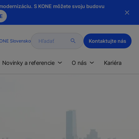
a modernizáciu. S KONE môžete svoju budovu
NE
Hľadať
Kontaktujte nás
ONE Slovensko
Novinky a referencie
O nás
Kariéra