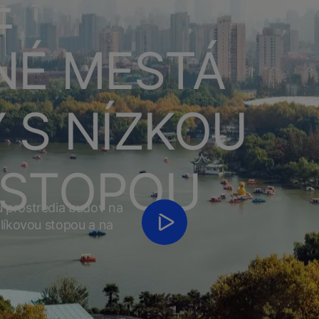
É
NÉ MESTÁ
 S NÍZKOU
 STOPOU
 prostredia budov na
hlíkovou stopou a na