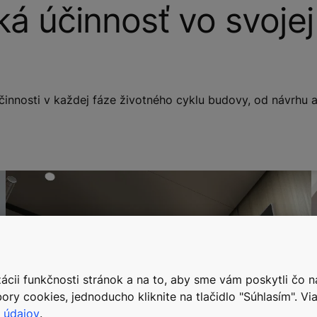
ká účinnosť vo svojej
činnosti v každej fáze životného cyklu budovy, od návrhu 
cii funkčnosti stránok a na to, aby sme vám poskytli čo n
ory cookies, jednoducho kliknite na tlačidlo "Súhlasím". Via
 údajov
.