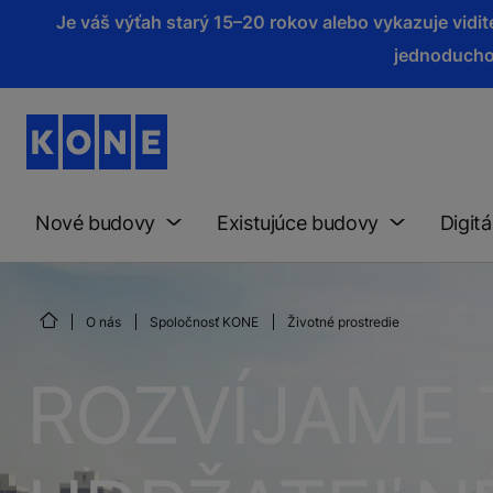
Je váš výťah starý 15–20 rokov alebo vykazuje vid
jednoducho
Nové budovy
Existujúce budovy
Digitá
O nás
Spoločnosť KONE
Životné prostredie
ROZVÍJAME 