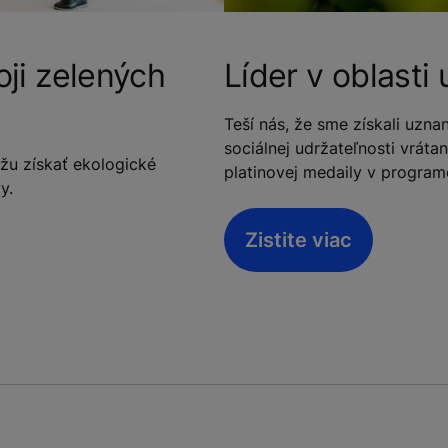
ji zelených
Líder v oblasti
Teší nás, že sme získali uzna
sociálnej udržateľnosti vrát
žu získať ekologické
platinovej medaily v program
y.
Zistite viac