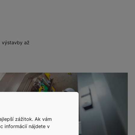
a výstavby až
ajlepší zážitok. Ak vám
c informácií nájdete v