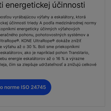
ti energetickej účinnosti
osťou vyrábajúcou výťahy a eskalátory, ktorá
tickej účinnosti triedy A podľa medzinárodnej normy
ekopníkmi energeticky účinných výťahových
eneračného pohonu, pohotovostných systémov a
ltraRope®. KONE UltraRope® dokáže znížiť
de výťahu až o 30 %. Boli sme priekopníkmi
eskalátorov, ako je napríklad pohon TransVario,
rebu energie eskalátorov až o 16 % a výrazne
eja, čím sa zlepšuje udržateľnosť a znižujú celkové
e o norme ISO 24745