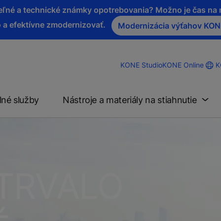
iteľné a technické známky opotrebovania? Možno je čas n
 a efektívne zmodernizovať.
Modernizácia výťahov KO
K
KONE Studio
KONE Online
lné služby
Nástroje a materiály na stiahnutie
TRVALO