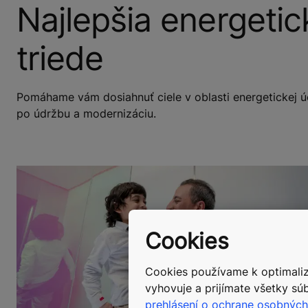
Najlepšia energetic
triede
Pomáhame vám dosiahnuť ciele v oblasti energetickej ú
po údržbu a modernizáciu.
Cookies
Cookies používame k optimalizá
vyhovuje a prijímate všetky súb
prehlásení o ochrane osobných