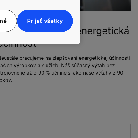
nné
Prijať všetky
Až o 90 % vyššia energetická
účinnosť
eustále pracujeme na zlepšovaní energetickej účinnosti
ašich výrobkov a služieb. Náš súčasný výťah bez
trojovne je až o 90 % účinnejší ako naše výťahy z 90.
okov.