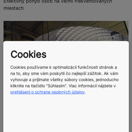
Efektívny pohyb osôb na veľmi frekventovaných
miestach
Cookies
Cookies používame k optimalizácii funkčnosti stránok a
na to, aby sme vám poskytli čo najlepší zážitok. Ak vám
vyhovuje a prijímate všetky súbory cookies, jednoducho
kliknite na tlačidlo "Súhlasím". Viac informácií nájdete v
prehlásení o ochrane osobných údajov
.