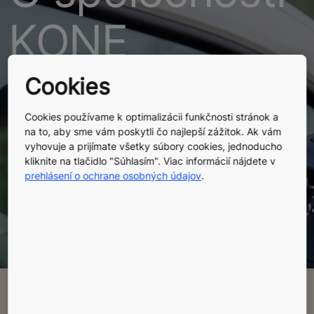
KONE
Sme svetovým lídrom v oblasti výťahov a
eskalátorov, vďaka ktorému je preprava osôb
Cookies
bezpečná, pohodlná a spoľahlivá vďaka nášmu
inteligentnému a udržateľnému People Flow®.
Cookies používame k optimalizácii funkčnosti stránok a
na to, aby sme vám poskytli čo najlepší zážitok. Ak vám
vyhovuje a prijímate všetky súbory cookies, jednoducho
kliknite na tlačidlo "Súhlasím". Viac informácií nájdete v
prehlásení o ochrane osobných údajov
.
KONE v číslach