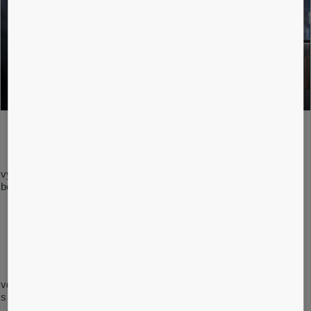
Menej porúch znamená lepšiu produktivitu:
výrazne znížte poruchy, zabezpečte tak pohyb ľudí a zvýšte
bezpečnosť po celý deň vrátane špičky.
Splňte a prekonajte očakávania:
vďaka spoľahlivej prediktívnej údržbe budete môcť držať krok
s neustále sa zvyšujúcimi požiadavkami moderného podnikania.