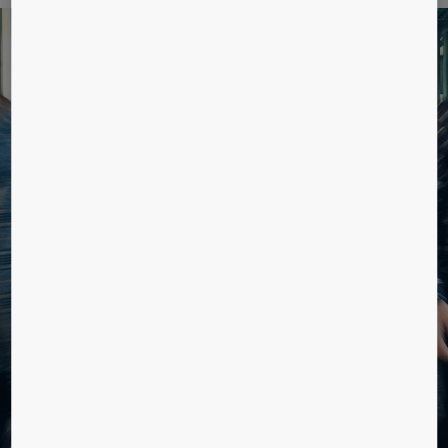
Prediktívna údržba pre kancelárie
Zvyšovanie duševnej pohody na pracovisku
a produktivity v kanceláriách.