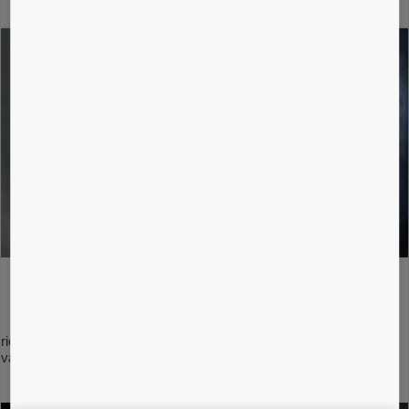
Predĺžená životnosť zariadenia:
riešenie problémov znižuje nákladné odstávky a zvyšuje životnosť
vášho zariadenia.