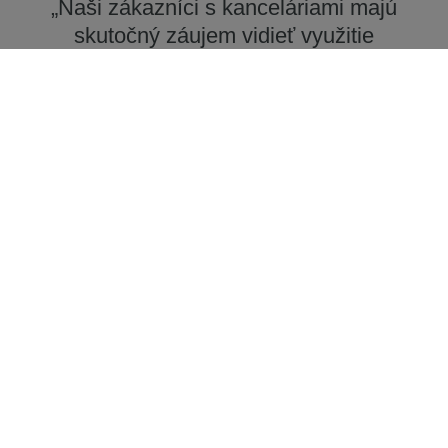
„Naši zákazníci s kanceláriami majú
skutočný záujem vidieť využitie
svojich budov – najmä počas
pandémie COVID-19. Ak sa ľudia
nevracajú do práce, môže to byť
skorý indikátor toho, že nájomca
o niekoľko mesiacov podá výpoveď.
Toto je len jeden príklad, prečo sú
dáta, ktoré služba KONE 24/7
Connected Services poskytuje,
veľmi cenné.“
Olivier Champeaux, prevádzkový riaditeľ, KONE
France
Stiahnite si nášho sprievodcu a zistite viac
informácií o prediktívnej údržbe.