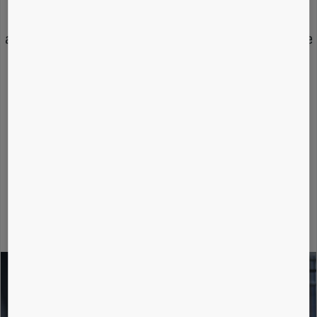
Z pohľadu neustále rastúcej konkurencie
a nepredvídateľnej mobility v dnešnom svete už nie
je priestor na prerušenia prevádzky. A nejde len
o značku a podnikanie – plynulý pohyb ľudí bez
prekážok spôsobených poruchami je tiež o zdraví.
Pripomenula nám to prebiehajúca pandémia.
Prediktívna údržba je pre kancelárske budovy
skutočným prielomom, vďaka ktorému bude vaše
zariadenie spoľahlivo fungovať aj počas
najrušnejších hodín a zaistíte bezpečné pracovné
prostredie.