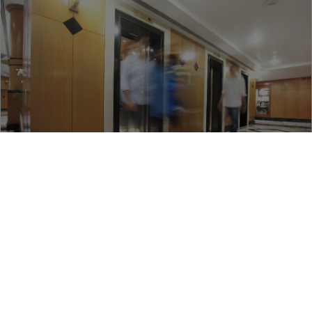
Optimalizácia s využitím dát:
vďaka špičkovým dátam je jednoduchšie optimalizovať pohyb ľudí,
predĺžiť životnosť zariadení a prijímať informované investičné
rozhodnutia.