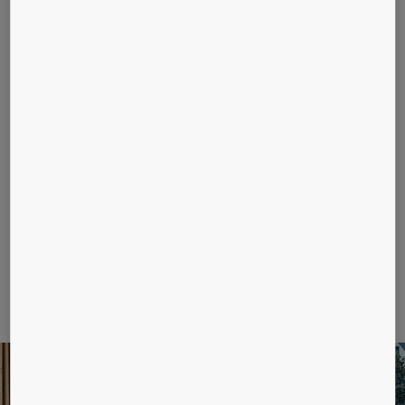
Prediktivní údržba pre hotely
Aj vďaka dokonalému výťahu dostávajte
len vysoké hodnotenia svojho hotela.