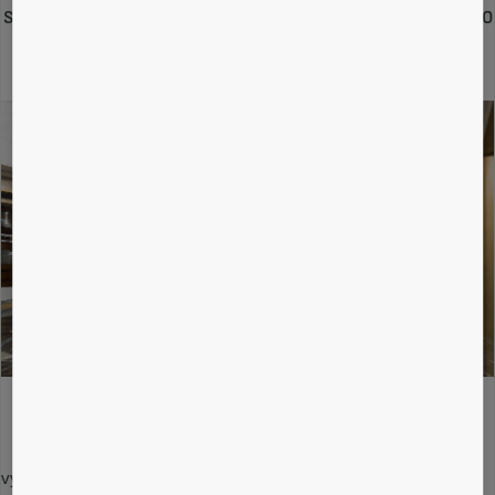
spoľahlivosti môžete ľahko prísť a je ťažké získať ho
späť.
Lepší imidž značky:
vyvarovanie sa väčších problémov znamená lepší dojem