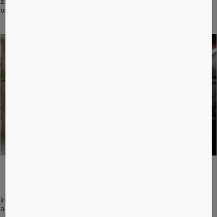
zákazníkov, lepšie recenzie a spolu s nadštandardnými službami
odôvodňuje prémiové ceny izieb.
Plynulý pohyb ľudí:
inteligentná prediktívna údržba znižuje počet prerušení prevádzky
a zlepšuje pohyb ľudí počas špičky.