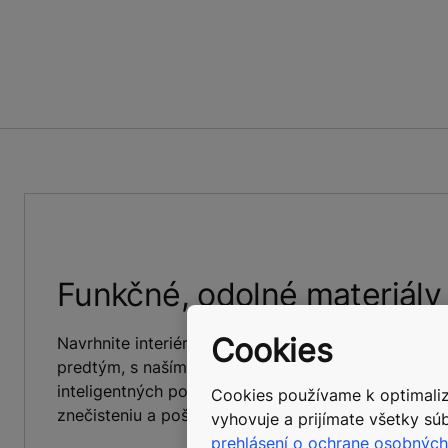
Funkčné, odolné materiály
Cookies
Navrhnite interiér kabíny, ktorý sa čistí a udržiava
predtým, s naším novým radom inovačných materiá
inteligentných povrchových laminátov a povrchov 
Cookies používame k optimalizá
znečisteniu a poškriabaniu.
vyhovuje a prijímate všetky súb
prehlásení o ochrane osobných