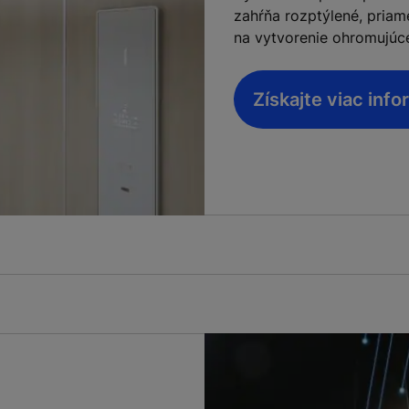
zahŕňa rozptýlené, pria
na vytvorenie ohromujúc
Získajte viac info