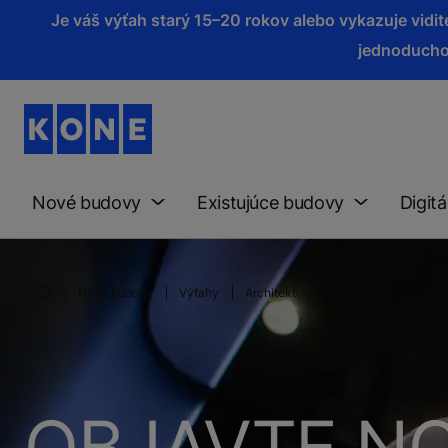
Je váš výťah starý 15–20 rokov alebo vykazuje vid
jednoducho
Nové budovy
Existujúce budovy
Digitá
Nové budovy
Výťahy
Architekti
OBJAVTE N