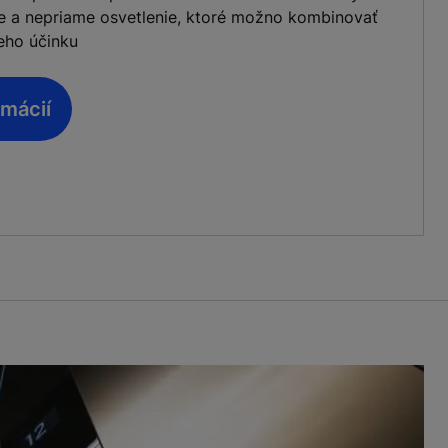
me a nepriame osvetlenie, ktoré možno kombinovať
eho účinku
rmácií