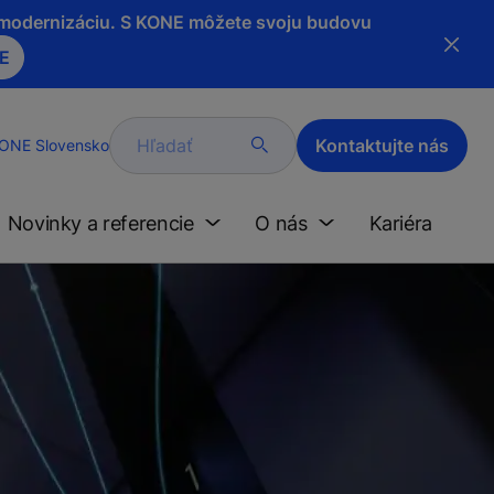
a modernizáciu. S KONE môžete svoju budovu
NE
Hľadať
Kontaktujte nás
ONE Slovensko
Novinky a referencie
O nás
Kariéra