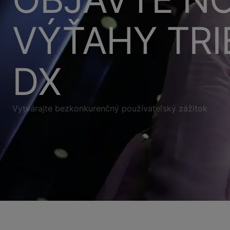
VÝŤAHY TRI
DX
Vytvárajte bezkonkurenčný používateľský zážitok