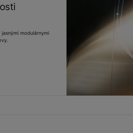
osti
a jasnými modulárnymi
ovy.