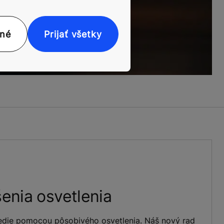
nné
Prijať všetky
šenia osvetlenia
redie pomocou pôsobivého osvetlenia. Náš nový rad