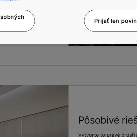
osobných
Prijať len povi
Pôsobivé rie
Vytvorte to pravé prost