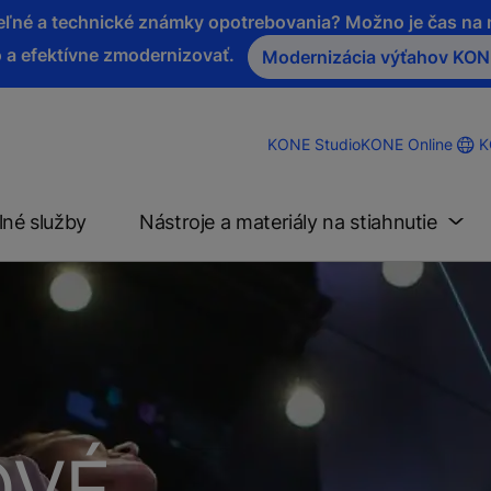
iteľné a technické známky opotrebovania? Možno je čas n
 a efektívne zmodernizovať.
Modernizácia výťahov KO
K
KONE Studio
KONE Online
lné služby
Nástroje a materiály na stiahnutie
OVÉ