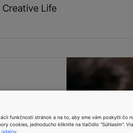
Creative Life
 ľahšie ako kedykoľvek
lov vrátane
odolných proti
cii funkčnosti stránok a na to, aby sme vám poskytli čo n
ory cookies, jednoducho kliknite na tlačidlo "Súhlasím". Via
 údajov
.