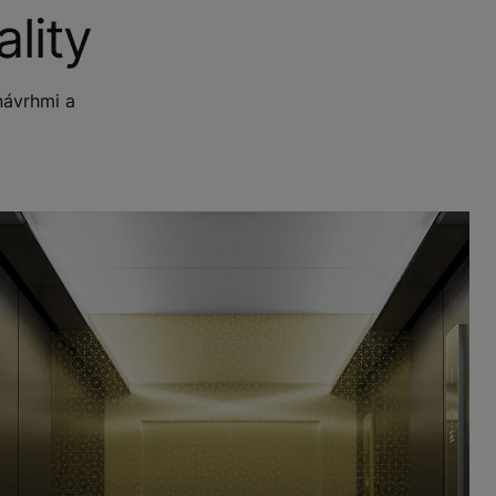
lity
návrhmi a