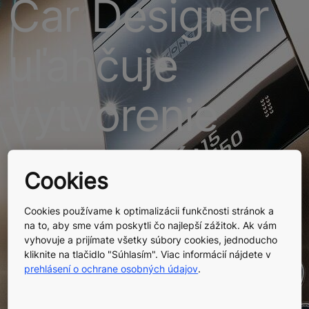
Car Designer
uľahčuje
vytvorenie
dokonalého
Cookies
výťahu pre
Cookies používame k optimalizácii funkčnosti stránok a
na to, aby sme vám poskytli čo najlepší zážitok. Ak vám
vyhovuje a prijímate všetky súbory cookies, jednoducho
vašu budovu
kliknite na tlačidlo "Súhlasím". Viac informácií nájdete v
prehlásení o ochrane osobných údajov
.