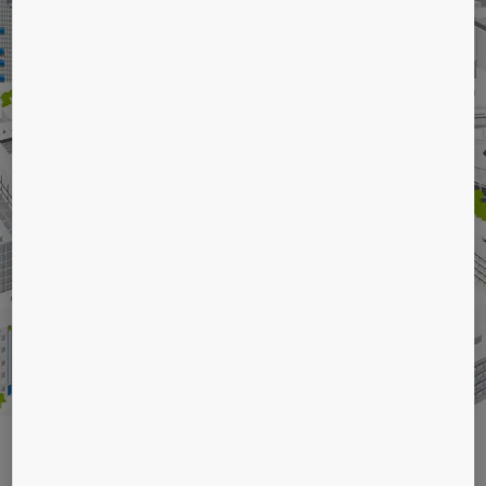
OBYTNÝCH
BUDOV
KONE ponúka riešenia do všetkých typov obytných