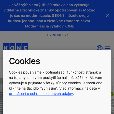
Je váš výťah starý 15–20 rokov alebo vykazuje
viditeľné a technické známky opotrebovania? Možno
je čas na modernizáciu. S KONE môžete svoju
budovu jednoducho a efektívne zmodernizovať.
Modernizácia výťahov KONE
OBYTNÉ BUDOVY
Cookies
Cookies používame k optimalizácii funkčnosti stránok a
na to, aby sme vám poskytli čo najlepší zážitok. Ak vám
vyhovuje a prijímate všetky súbory cookies, jednoducho
kliknite na tlačidlo "Súhlasím". Viac informácií nájdete v
prehlásení o ochrane osobných údajov
.
VÝŤAHY DO