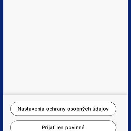
Nástroje a materiály na stiahnutie
Novinky a referencie
O nás
Kariéra
Právne upozornenie
Popis dátového súboru
Ochrana osobných údajov
Nastavenia ochrany osobných údajov
Environmentálne oznámenie
Prijať len povinné