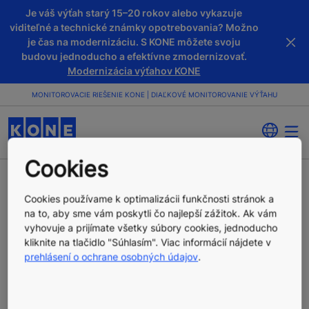
Je váš výťah starý 15–20 rokov alebo vykazuje
viditeľné a technické známky opotrebovania? Možno
je čas na modernizáciu. S KONE môžete svoju
budovu jednoducho a efektívne zmodernizovať.
Modernizácia výťahov KONE
MONITOROVACIE RIEŠENIE KONE | DIAĽKOVÉ MONITOROVANIE VÝŤAHU
Cookies
MONITOROVACIE
Cookies používame k optimalizácii funkčnosti stránok a
na to, aby sme vám poskytli čo najlepší zážitok. Ak vám
vyhovuje a prijímate všetky súbory cookies, jednoducho
RIEŠENIE KONE
kliknite na tlačidlo "Súhlasím". Viac informácií nájdete v
prehlásení o ochrane osobných údajov
.
KONE E-Link™ je nástroj na správu zariadení, určený na
zaistenie najlepšej možnej kvality služieb používateľom