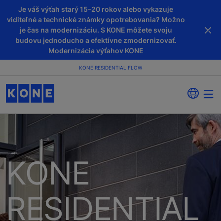
Je váš výťah starý 15–20 rokov alebo vykazuje
viditeľné a technické známky opotrebovania? Možno
je čas na modernizáciu. S KONE môžete svoju
budovu jednoducho a efektívne zmodernizovať.
Modernizácia výťahov KONE
KONE RESIDENTIAL FLOW
KONE
RESIDENTIAL