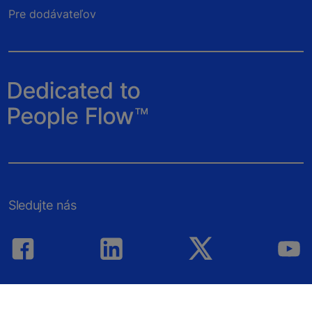
Pre dodávateľov
Sledujte nás