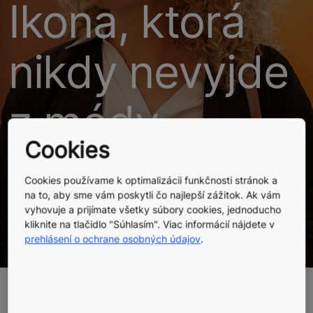
Ikona, ktorá
nikdy nevyjde
z módy
Cookies
Cookies používame k optimalizácii funkčnosti stránok a
na to, aby sme vám poskytli čo najlepší zážitok. Ak vám
vyhovuje a prijímate všetky súbory cookies, jednoducho
kliknite na tlačidlo "Súhlasím". Viac informácií nájdete v
prehlásení o ochrane osobných údajov
.
NADČASOVÁ INOVÁCIA, KTORÁ SA NEUSTÁLE ZLEPŠUJE