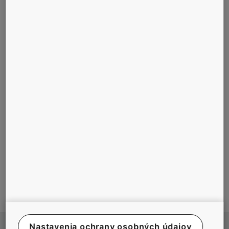
dizajn.
fáze návrhu.
Zákaznícke
riešenie
energetickej
účinnosti a
inteligentného
People Flow.
Systematické
a pozorné
riadenie
projektu od
začiatku až
do
odovzdania.
Nastavenia ochrany osobných údajov