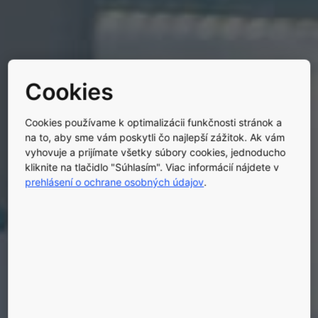
Cookies
Cookies používame k optimalizácii funkčnosti stránok a
na to, aby sme vám poskytli čo najlepší zážitok. Ak vám
vyhovuje a prijímate všetky súbory cookies, jednoducho
kliknite na tlačidlo "Súhlasím". Viac informácií nájdete v
prehlásení o ochrane osobných údajov
.