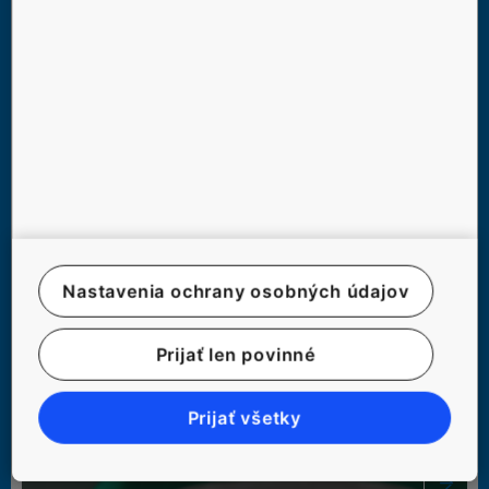
Nastavenia ochrany osobných údajov
VYVRÁTENIE 6 NAJČASTEJŠÍCH MÝTOV O
Prijať len povinné
VÝŤAHOCH
Prijať všetky
#COMMUTING #EXPERIENCE #SAFETY #SAFETY #URBANIZATION #ĽUDIA