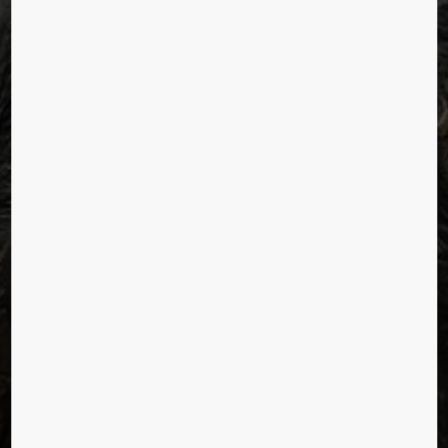
ŽIVOT VE MĚSTECH
Edmond Yang, Oslo, Norsko