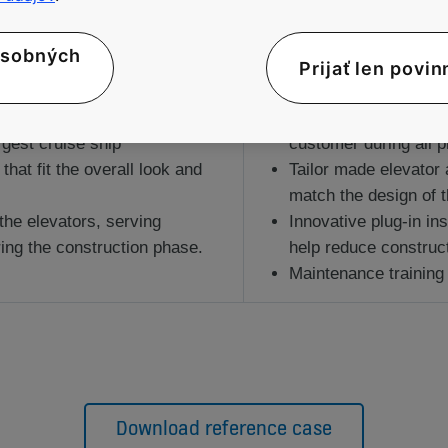
SOLUTIONS
osobných
Prijať len povin
h flow of 7,500 people on
Strong cooperation 
rgest cruise ship
customer during all p
that fit the overall look and
Tailor made elevator 
match the design of t
the elevators, serving
Innovative plug-in in
ring the construction phase.
help reduce construc
Maintenance trainin
Download reference case