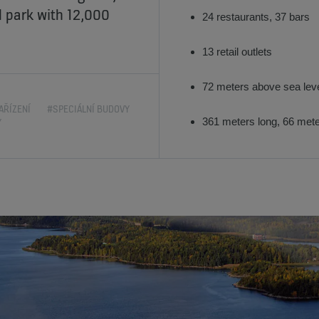
l park with 12,000
24 restaurants, 37 bars
13 retail outlets
72 meters above sea lev
AŘÍZENÍ
#SPECIÁLNÍ BUDOVY
361 meters long, 66 met
Y