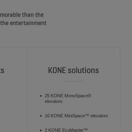
emorable than the
s the entertainment
ts
KONE solutions
25 KONE MonoSpace®
elevators
16 KONE MiniSpace™ elevators
2 KONE EcoMaster™