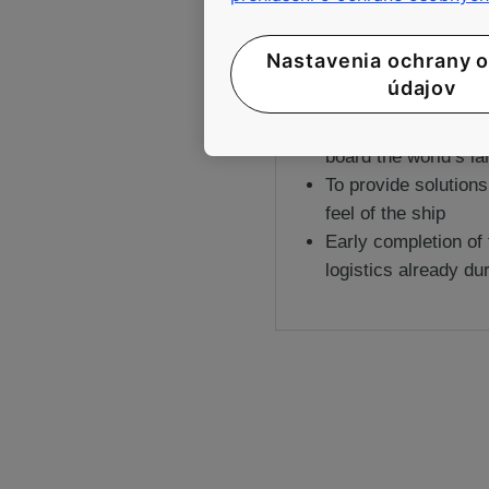
CHALLENGES
Nastavenia ochrany 
údajov
To ensure the smoot
board the world’s la
To provide solutions 
feel of the ship
Early completion of 
logistics already du