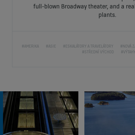
full-blown Broadway theater, and a rea
plants.
#AMERIKA
#ASIE
#ESKALÁTORY A TRAVELÁTORY
#NOVÁ Z
#STŘEDNÍ VÝCHOD
#VÝTAH