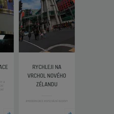
LACE
RYCHLEJI NA
VRCHOL NOVÉHO
RY A
ZÉLANDU
ENÍ
DNÍ
#MODERNIZACE #SPECIÁLNÍ BUDOVY