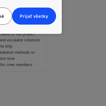
né
Prijať všetky
between KONE and
hases of the project
and escalator solutions
he ship
stallation methods to
tion time
g for crew members