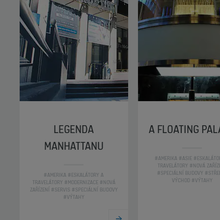
LEGENDA
A FLOATING PA
MANHATTANU
#AMERIKA #ASIE #ESKALÁTO
TRAVELÁTORY #NOVÁ ZAŘÍZ
#SPECIÁLNÍ BUDOVY #STŘE
#AMERIKA #ESKALÁTORY A
VÝCHOD #VÝTAHY
TRAVELÁTORY #MODERNIZACE #NOVÁ
ZAŘÍZENÍ #SERVIS #SPECIÁLNÍ BUDOVY
#VÝTAHY