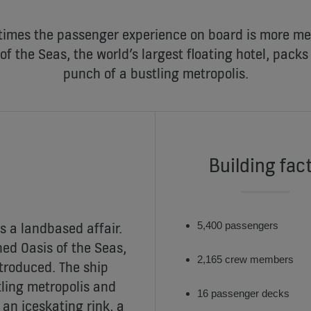
times the passenger experience on board is more m
 of the Seas, the world’s largest floating hotel, pack
punch of a bustling metropolis.
Building fac
s a landbased affair.
5,400 passengers
ed Oasis of the Seas,
2,165 crew members
ntroduced. The ship
ling metropolis and
16 passenger decks
 an iceskating rink, a