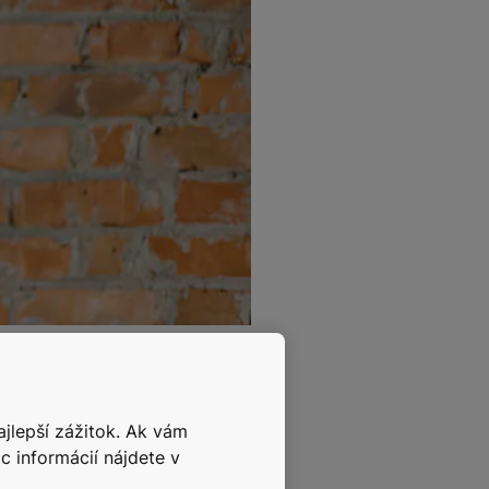
é zariadenia.
ajlepší zážitok. Ak vám
. Počas pandémie narušenie a
c informácií nájdete v
 čakania na materiály, ako je