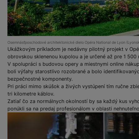
Osemnásťposchodové architektonické dielo Opéra National de Lyon (Lyonská 
Ukážkovým príkladom je nedávny pilotný projekt v Opér
obrovskou sklenenou kupolou a je určené až pre 1 500 n
V spolupráci s budovou opery a miestnymi online náku
boli výťahy starostlivo rozobrané a bolo identifikovan
bezpečnostné komponenty.
Pri práci mimo skúšok a živých vystúpení tím ručne zbie
tri kilometre káblov.
Zatiaľ čo za normálnych okolností by sa každý kus vyh
ponúkli sa na predaj profesionálom v oblasti nehnuteľnos