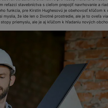
eťazci stavebníctva s cieľom prepojiť navrhovanie a riad
eho funkcia, pre Kirstin Hughesovú je obehovosť kľúčom k d
myslia, že ide len o životné prostredie, ale je to oveľa via
 stopy priemyslu, ale je aj kľúčom k hľadaniu nových obch