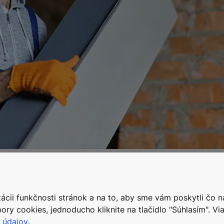
racajú na použité a recyklované materiály, ako je oceľ, medený drôt a elektrick
cii funkčnosti stránok a na to, aby sme vám poskytli čo n
tva, v ktorom bol spúšťačom kruhového myslenia Covid-19
ory cookies, jednoducho kliknite na tlačidlo "Súhlasím". Via
nzultačnú činnosť v oblasti inžinierstva a vývoja. Namiesto
 údajov
.