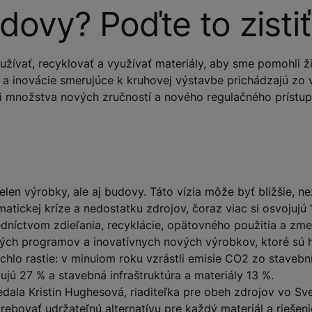
dovy? Poďte to zistiť
žívať, recyklovať a využívať materiály, aby sme pomohli 
ou a inovácie smerujúce k kruhovej výstavbe prichádzajú zo
si množstva nových zručností a nového regulačného prístup
len výrobky, ale aj budovy. Táto vízia môže byť bližšie, ne
imatickej kríze a nedostatku zdrojov, čoraz viac si osvojuj
edníctvom zdieľania, recyklácie, opätovného použitia a zme
ných programov a inovatívnych nových výrobkov, ktoré sú 
chlo rastie: v minulom roku vzrástli emisie CO2 zo stavebn
jú 27 % a stavebná infraštruktúra a materiály 13 %.
povedala Kristin Hughesová, riaditeľka pre obeh zdrojov vo
ebovať udržateľnú alternatívu pre každý materiál a riešenie