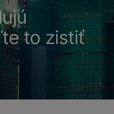
lujú
e to zistiť