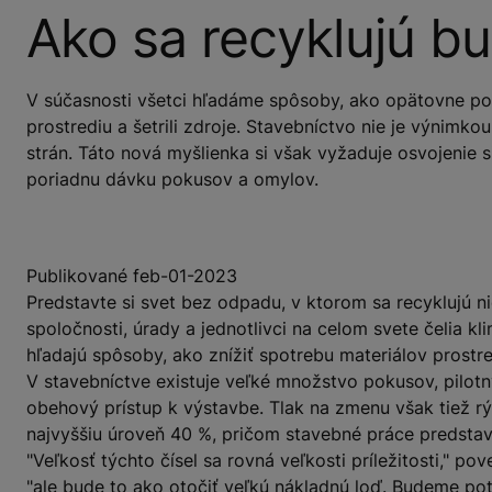
Ako sa recyklujú bu
V súčasnosti všetci hľadáme spôsoby, ako opätovne pou
prostrediu a šetrili zdroje. Stavebníctvo nie je výnimk
strán. Táto nová myšlienka si však vyžaduje osvojenie 
poriadnu dávku pokusov a omylov.
Publikované feb-01-2023
Predstavte si svet bez odpadu, v ktorom sa recyklujú nie
spoločnosti, úrady a jednotlivci na celom svete čelia kl
hľadajú spôsoby, ako znížiť spotrebu materiálov prostr
V stavebníctve existuje veľké množstvo pokusov, pilot
obehový prístup k výstavbe. Tlak na zmenu však tiež rý
najvyššiu úroveň 40 %, pričom stavebné práce predstavu
"Veľkosť týchto čísel sa rovná veľkosti príležitosti," 
"ale bude to ako otočiť veľkú nákladnú loď. Budeme potr