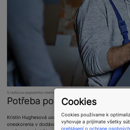
S rastúcou popularitou obehového hospodárstva sa spoločnosti čoraz viac ob
Potřeba pohání inovaci
Cookies
Cookies používame k optimalizá
Kristin Hughesová uvádza prípad zo Spojeného kráľovs
vyhovuje a prijímate všetky súb
oneskorenia v dodávateľskom reťazci brzdili globálnu ko
prehlásení o ochrane osobných