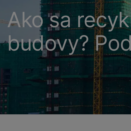
Ako sa recyk
budovy? Poďt