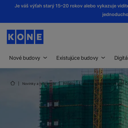
Je váš výťah starý 15–20 rokov alebo vykazuje vid
jednoducho
Nové budovy
Existujúce budovy
Digitá
Novinky a referencie
Příběhy
Ako sa budova recykluje? Č