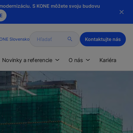
a modernizáciu. S KONE môžete svoju budovu
NE
Hľadať
Kontaktujte nás
ONE Slovensko
Novinky a referencie
O nás
Kariéra