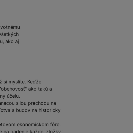
životnému
 všetkých
u, ako aj
ž si myslíte. Keďže
ú "obehovosť" ako takú a
ny účelu.
hnacou silou prechodu na
íctva a budov na historicky
 Svetovom ekonomickom fóre,
 na riadenie každej zložky."