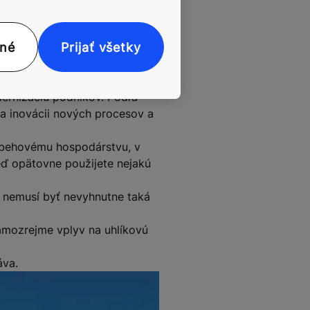
ívy.
 efektívny a udržateľný,"
nné
Prijať všetky
dernizáciu podnikov. Podľa
na inovácii nových procesov a
 obehovému hospodárstvu, v
ď opätovne použijete nejakú
y nemusí byť nevyhnutne taká
samozrejme vplyv na uhlíkovú
áva.