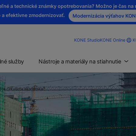
iteľné a technické známky opotrebovania? Možno je čas n
 a efektívne zmodernizovať.
Modernizácia výťahov KO
K
KONE Studio
KONE Online
lné služby
Nástroje a materiály na stiahnutie
o je cirkulárna ekonomika?