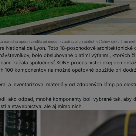
národná opera) zvolilo pri modernizácii svojich piatich výťahov cirkulárnu met
a National de Lyon. Toto 18-poschodové architektonické d
ávštevníkov, bolo obsluhované piatimi výťahmi, ktorých živ
pcami začala spoločnosť KONE proces historickej demontáž
ých 100 komponentov na možné opätovné použitie pri dodrža
ral a inventarizoval materiály od zdobených lámp po elektr
odil ako odpad, mnohé komponenty boli vybrané tak, aby d
tí a stavebníctva, ale aj mimo nich.